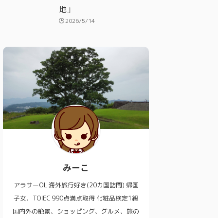
地」
2026/5/14
みーこ
アラサーOL 海外旅行好き(20カ国訪問) 帰国
子女、TOIEC 990点満点取得 化粧品検定1級
国内外の絶景、ショッピング、グルメ、旅の