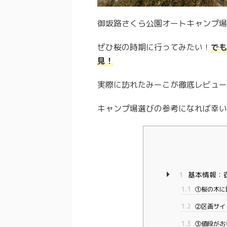
御坂路さくら公園オートキャンプ場
ぜひ桜の時期に行ってみたい！
でも
見！
実際に訪れたみーこが徹底レビュー
キャンプ場選びの参考になれば幸い
1
基本情報：
1.1
①桜の木に
1.2
②区画サイ
1.3
③値段がお