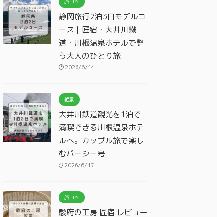
旅コツ
静岡旅行2泊3日モデルコ
ース｜匠宿・大井川鐵
道・川根温泉ホテルで整
う大人のひとり旅
2026/6/14
絶景
大井川鉄道観光を1泊で
満喫できる川根温泉ホテ
ルへ。カップル旅で楽し
むパーシー号
2026/6/17
旅コツ
駿府の工房 匠宿 レビュー