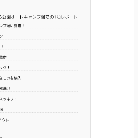
ら公園オートキャンプ場での1泊レポート
ンプ場に到着！
ン
O！
散歩
ック！
なものを購入
器洗い
スッキリ！
眠
アウト