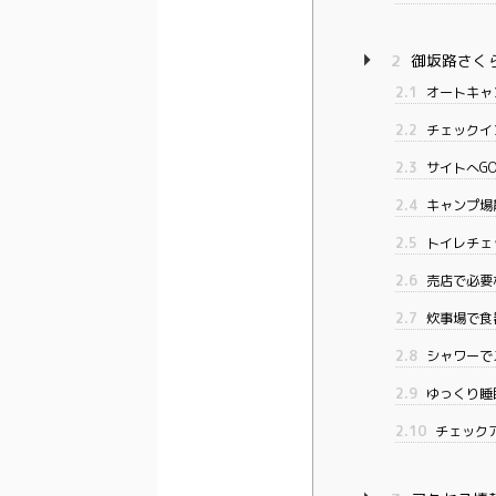
2
御坂路さく
2.1
オートキャ
2.2
チェックイ
2.3
サイトへG
2.4
キャンプ場
2.5
トイレチェ
2.6
売店で必要
2.7
炊事場で食
2.8
シャワーで
2.9
ゆっくり睡
2.10
チェック