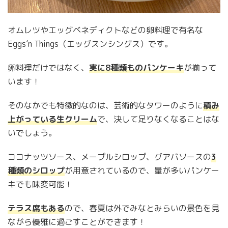
オムレツやエッグベネディクトなどの卵料理で有名な
Eggs’n Things（エッグスンシングス）です。
卵料理だけではなく、
実に8種類ものパンケーキ
が揃って
います！
そのなかでも特徴的なのは、芸術的なタワーのように
積み
上がっている生クリーム
で、決して足りなくなることはな
いでしょう。
ココナッツソース、メープルシロップ、グアバソースの
3
種類のシロップ
が用意されているので、量が多いパンケー
キでも味変可能！
テラス席もある
ので、春夏は外でみなとみらいの景色を見
ながら優雅に過ごすことができます！