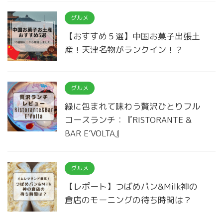
グルメ
【おすすめ５選】中国お菓子出張土
産！天津名物がランクイン！？
グルメ
緑に包まれて味わう贅沢ひとりフル
コースランチ：『RISTORANTE &
BAR E’VOLTA』
グルメ
【レポート】つばめパン&Milk神の
倉店のモーニングの待ち時間は？