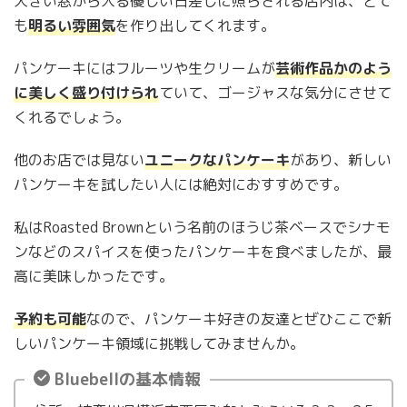
大きい窓から入る優しい日差しに照らされる店内は、とて
も
明るい雰囲気
を作り出してくれます。
パンケーキにはフルーツや生クリームが
芸術作品かのよう
に美しく盛り付けられ
ていて、ゴージャスな気分にさせて
くれるでしょう。
他のお店では見ない
ユニークなパンケーキ
があり、新しい
パンケーキを試したい人には絶対におすすめです。
私はRoasted Brownという名前のほうじ茶ベースでシナモ
ンなどのスパイスを使ったパンケーキを食べましたが、最
高に美味しかったです。
予約も可能
なので、パンケーキ好きの友達とぜひここで新
しいパンケーキ領域に挑戦してみませんか。
Bluebellの基本情報