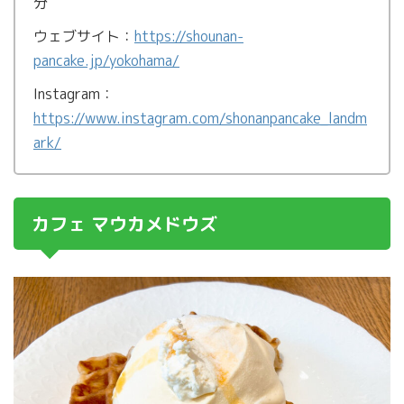
分
ウェブサイト：
https://shounan-
pancake.jp/yokohama/
Instagram：
https://www.instagram.com/shonanpancake_landm
ark/
カフェ マウカメドウズ