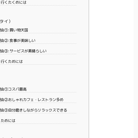
に行くたくめには
タイ）
由①:買い物天国
由②:食事が美味しい
由③:サービスが素晴らしい
に行くためには
理由①コスパ最高
由②おしゃれカフェ・レストラン多め
由③自分磨きしながらリラックスできる
くためには