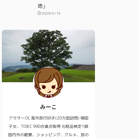
地」
2026/5/14
みーこ
アラサーOL 海外旅行好き(20カ国訪問) 帰国
子女、TOIEC 990点満点取得 化粧品検定1級
国内外の絶景、ショッピング、グルメ、旅の