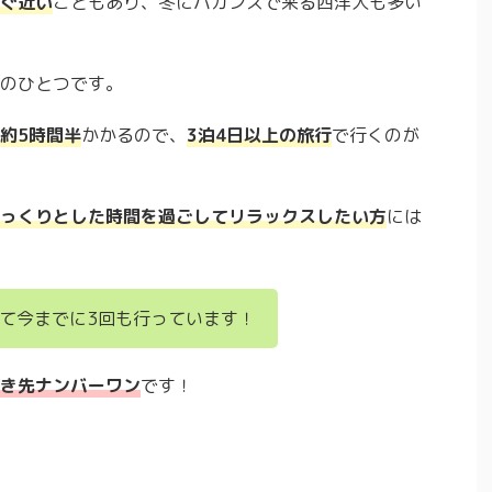
ぐ近い
こともあり、冬にバカンスで来る西洋人も多い
のひとつです。
約5時間半
かかるので、
3泊4日以上の旅行
で行くのが
っくりとした時間を過ごしてリラックスしたい方
には
て今までに3回も行っています！
き先ナンバーワン
です！