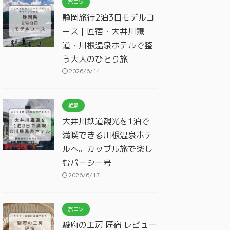
旅コツ
静岡旅行2泊3日モデルコ
ース｜匠宿・大井川鐵
道・川根温泉ホテルで整
う大人のひとり旅
2026/6/14
絶景
大井川鉄道観光を1泊で
満喫できる川根温泉ホテ
ルへ。カップル旅で楽し
むパーシー号
2026/6/17
旅コツ
駿府の工房 匠宿 レビュー