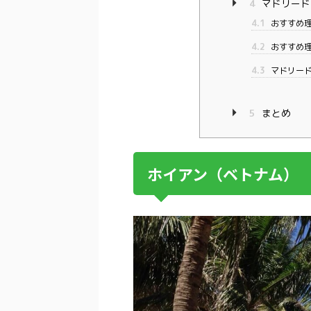
4
マドリード
4.1
おすすめ理
4.2
おすすめ理
4.3
マドリー
5
まとめ
ホイアン（ベトナム）