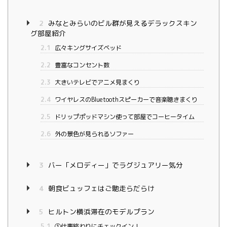
2
みなとみらいのビル群が見えるデラックスキン
グ部屋紹介
2.1
広々キングサイズベッド
2.2
豊富なコンセント数
2.3
大きいテレビでアニメ見まくり
2.4
ワイヤレスのBluetoothスピーカーで音楽聴きまくり
2.5
ドリップポッドマシン使って部屋でコーヒータイム
2.6
外の景色が見られるソファー
3
バー「メロディー」でラグジュアリー気分
4
朝食ビュッフェはご馳走らだらけ
5
ヒルトン横浜滞在のモデルプラン
5.1
①仕事終わりにチェックイン！