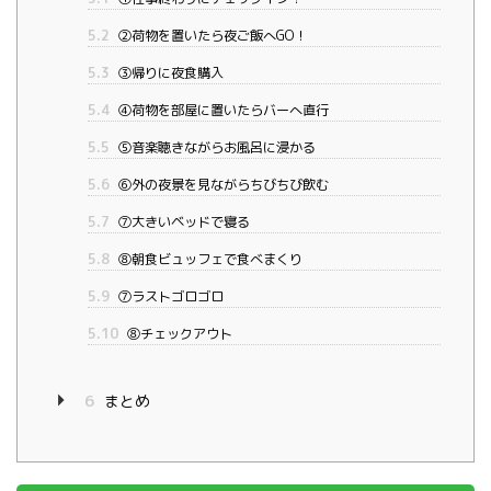
5.2
②荷物を置いたら夜ご飯へGO！
5.3
③帰りに夜食購入
5.4
④荷物を部屋に置いたらバーへ直行
5.5
⑤音楽聴きながらお風呂に浸かる
5.6
⑥外の夜景を見ながらちびちび飲む
5.7
⑦大きいベッドで寝る
5.8
⑧朝食ビュッフェで食べまくり
5.9
⑦ラストゴロゴロ
5.10
⑧チェックアウト
6
まとめ