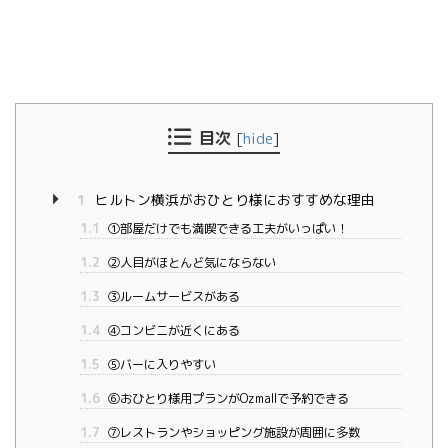
目次
[
hide
]
1
ヒルトン横浜がおひとり様におすすめな理由
1.1
①部屋だけでも満喫できる工夫がいっぱい！
1.2
②人目がほとんど気にならない
1.3
③ルームサービスがある
1.4
④コンビニが近くにある
1.5
⑤バーに入りやすい
1.6
⑥おひとり様用プランがOzmallで予約できる
1.7
⑦レストランやショッピング施設が周囲に多数