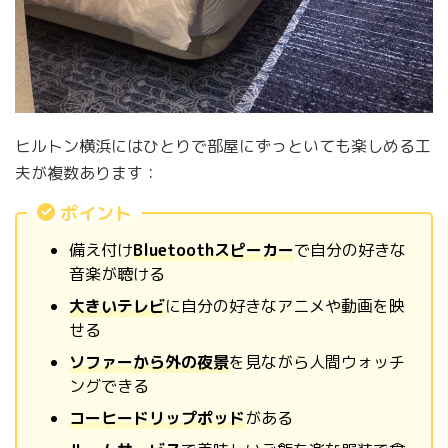
ヒルトン横浜にはひとりで部屋にずっといても楽しめる工
夫が複数あります：
ポイント
備え付け
Bluetoothスピーカー
で自分の好きな
音楽が聴ける
大きいテレビ
に自分の好きなアニメや動画を映
せる
ソファーから外の夜景
を見ながら人間ウォッチ
ングできる
コーヒードリップポッド
がある