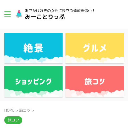
おでかけ好きの女性に役立つ情報発信中！
みーことりっぷ
HOME
>
旅コツ
>
旅コツ