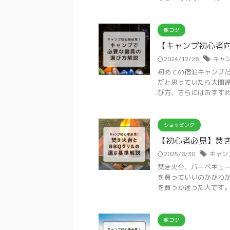
旅コツ
【キャンプ初心者
2024/12/26
キャ
初めての宿泊キャンプだ
だと思っていたら大間違
び方、さらにはおすすめ商
ショッピング
【初心者必見】焚き
2025/8/30
キャン
焚き火台、バーベキュー
を買っていいのかがわか
を買うか迷った人です。 こ
旅コツ