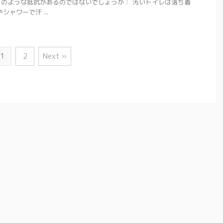
のような抵抗があるのではないでしょうか： 汚いトイレは落ち着
ャワーで汗 ...
1
2
Next »