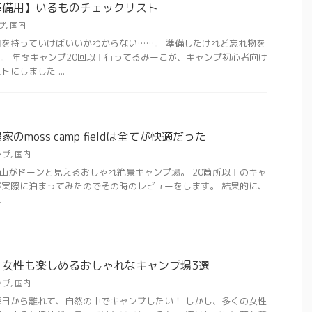
準備用】いるものチェックリスト
プ
,
国内
を持っていけばいいかわからない……。 準備したけれど忘れ物を
。 年間キャンプ20回以上行ってるみーこが、キャンプ初心者向け
にしました ...
moss camp fieldは全てが快適だった
ンプ
,
国内
ldは富士山がドーンと見えるおしゃれ絶景キャンプ場。 20箇所以上のキャ
実際に泊まってみたのでその時のレビューをします。 結果的に、
.
】女性も楽しめるおしゃれなキャンプ場3選
ンプ
,
国内
日から離れて、自然の中でキャンプしたい！ しかし、多くの女性