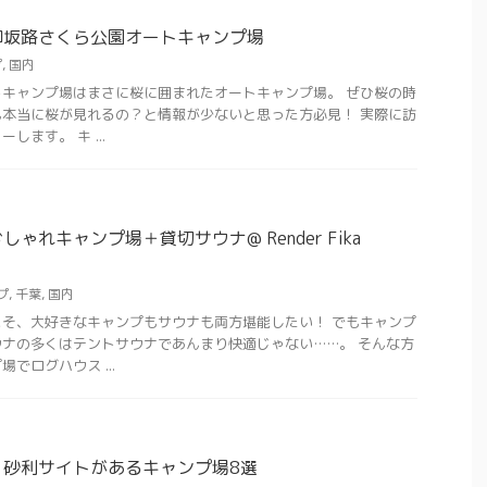
御坂路さくら公園オートキャンプ場
プ
,
国内
キャンプ場はまさに桜に囲まれたオートキャンプ場。 ぜひ桜の時
本当に桜が見れるの？と情報が少ないと思った方必見！ 実際に訪
ます。 キ ...
ゃれキャンプ場＋貸切サウナ@ Render Fika
プ
,
千葉
,
国内
そ、大好きなキャンプもサウナも両方堪能したい！ でもキャンプ
ナの多くはテントサウナであんまり快適じゃない……。 そんな方
でログハウス ...
】砂利サイトがあるキャンプ場8選