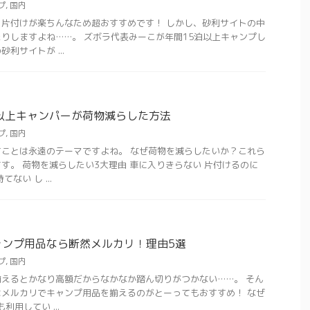
プ
,
国内
片付けが楽ちんなため超おすすめです！ しかし、砂利サイトの中
りしますよね……。 ズボラ代表みーこが年間15泊以上キャンプし
利サイトが ...
以上キャンパーが荷物減らした方法
プ
,
国内
ことは永遠のテーマですよね。 なぜ荷物を減らしたいか？これら
す。 荷物を減らしたい3大理由 車に入りきらない 片付けるのに
ない し ...
ャンプ用品なら断然メルカリ！理由5選
プ
,
国内
えるとかなり高額だからなかなか踏ん切りがつかない……。 そん
メルカリでキャンプ用品を揃えるのがとーってもおすすめ！ なぜ
利用してい ...