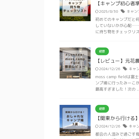
【キャンプ初心者
2025/8/30
キャン
初めてのキャンプだと何
していないかが心配……
に持ち物をチェックリスト
絶景
【レビュー】元花農家の
2024/12/26
キャ
moss camp fie
ンプ場に行ったみーこが
最高すぎました！次の ..
絶景
【関東から行ける
2024/12/26
キャ
都会の人混みで過ごす毎