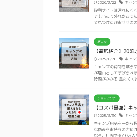
2026/3/22
キャン
砂利サイトは汚れにくく
でも当たり外れがあった
て見つけた超おすすめの砂
旅コツ
【徹底紹介】20泊
2025/8/28
キャン
キャンプの荷物を減らす
が理由として挙げられま
時間がかかる 重たくて持て
ショッピング
【コスパ最強】キ
2025/8/30
キャン
キャンプ用品を一から揃
な悩みをお持ちの方には
なら、月間で3610万人も