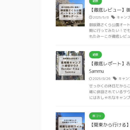
絶景
【徹底レビュー】
2025/5/8
キャン
御坂路さくら公園オート
期に行ってみたい！でも
れたみーこが徹底レビューし
絶景
【徹底レポート】おし
Sammu
2025/8/26
キャン
せっかくの休日だからこ
場に併設されているサウ
にはおしゃれなキャンプ場
旅コツ
【関東から行ける