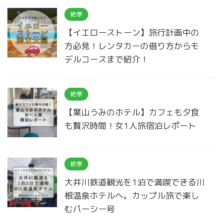
絶景
【イエローストーン】旅行計画中の
方必見！レンタカーの借り方からモ
デルコースまで紹介！
絶景
【葉山うみのホテル】カフェも夕食
も贅沢時間！女1人旅宿泊レポート
絶景
大井川鉄道観光を1泊で満喫できる川
根温泉ホテルへ。カップル旅で楽し
むパーシー号