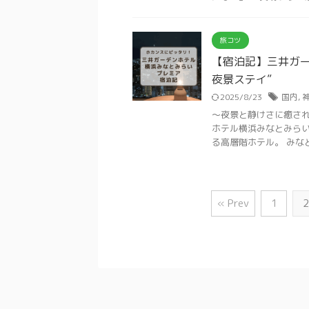
旅コツ
【宿泊記】三井ガ
夜景ステイ”
2025/8/23
国内
,
〜夜景と静けさに癒され
ホテル横浜みなとみら
る高層階ホテル。 みなとみ
« Prev
1
2