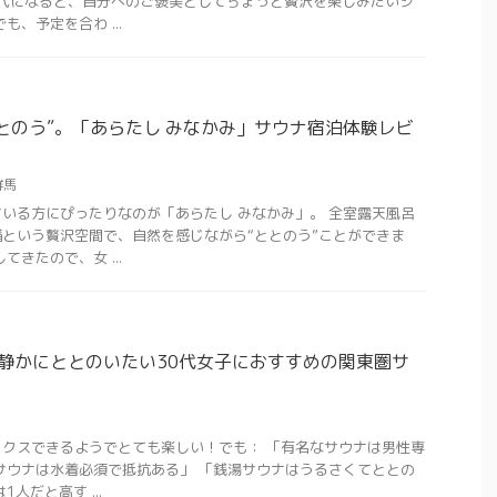
0代になると、自分へのご褒美としてちょっと贅沢を楽しみたいシ
も、予定を合わ ...
とのう”。「あらたし みなかみ」サウナ宿泊体験レビ
群馬
いる方にぴったりなのが「あらたし みなかみ」。 全室露天風呂
という贅沢空間で、自然を感じながら“ととのう”ことができま
てきたので、女 ...
静かにととのいたい30代女子におすすめの関東圏サ
クスできるようでとても楽しい！でも： 「有名なサウナは男性専
サウナは水着必須で抵抗ある」 「銭湯サウナはうるさくてととの
人だと高す ...