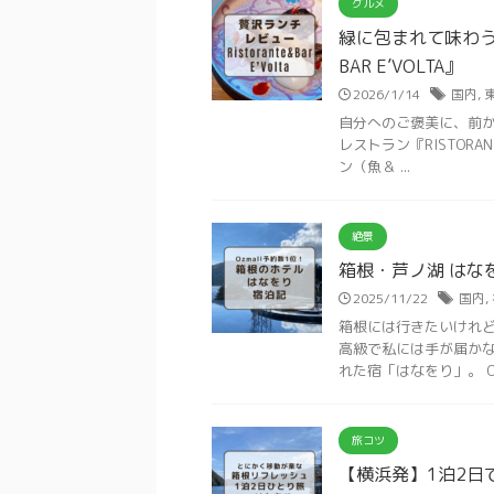
グルメ
緑に包まれて味わう贅
BAR E’VOLTA』
2026/1/14
国内
,
自分へのご褒美に、前
レストラン『RISTORAN
ン（魚＆ ...
絶景
箱根・芦ノ湖 はな
2025/11/22
国内
,
箱根には行きたいけれど
高級で私には手が届かな
れた宿「はなをり」。 Ozma
旅コツ
【横浜発】1泊2日