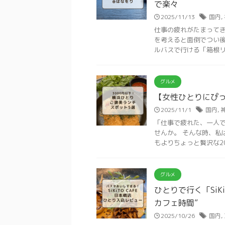
で楽々
2025/11/13
国内
,
仕事の疲れがたまってき
を考えると面倒でつい後
ルバスで行ける「箱根リフ
グルメ
【女性ひとりにぴっ
2025/11/1
国内
,
「仕事で疲れた、一人
せんか。 そんな時、私
もよりちょっと贅沢な2000~
グルメ
ひとりで行く「SiK
カフェ時間”
2025/10/26
国内
,