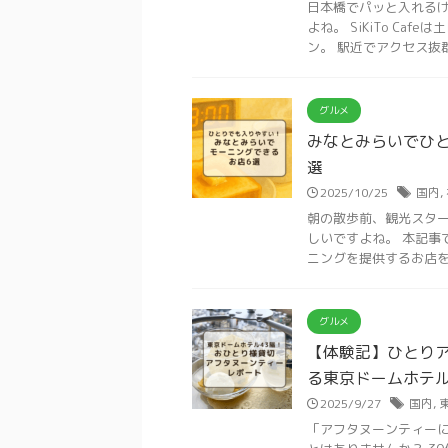
日本橋でパッと入れる
よね。 SiKiTo C
ン。 駅近でアクセス抜群な
グルメ
みなとみらいでひと
選
2025/10/25
国内
,
朝の散歩前、観光スタ
しいですよね。 本記事
ニングを提供するお店をピ
グルメ
【体験記】ひとり
る東京ドームホテ
2025/9/27
国内
,
「アフタヌーンティー