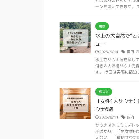
とはありませんか？ 3
ーンも増えてきます。 で
絶景
水上の大自然で“と
ュー
2025/9/14
国内
,
水上でサウナ宿を探して
付き＆大浴場サウナ完備
す。 今回は実際に宿泊し
旅コツ
【女性1人サウナ】
ウナ6選
2025/8/11
国内
サウナは体も心もデトッ
用ばかり」 「男女共用
えない」 「貸切サウナは1