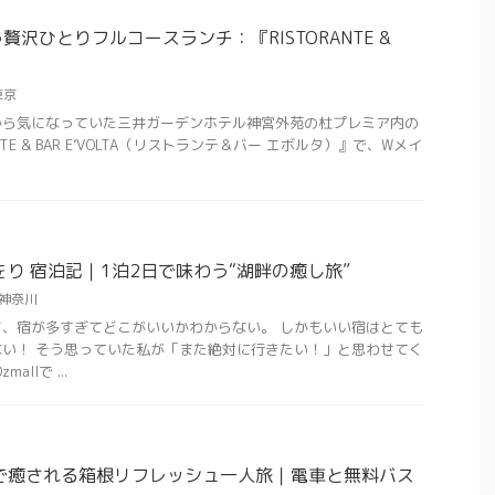
沢ひとりフルコースランチ：『RISTORANTE &
東京
から気になっていた三井ガーデンホテル神宮外苑の杜プレミア内の
TE & BAR E’VOLTA（リストランテ＆バー エボルタ）』で、Wメイ
をり 宿泊記｜1泊2日で味わう“湖畔の癒し旅”
神奈川
、宿が多すぎてどこがいいかわからない。 しかもいい宿はとても
い！ そう思っていた私が「また絶対に行きたい！」と思わせてく
llで ...
で癒される箱根リフレッシュ一人旅｜電車と無料バス