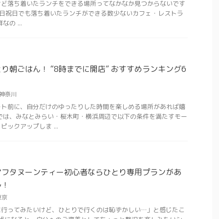
けど落ち着いたランチをできる場所ってなかなか見つからないです
afeは土日祝日でも落ち着いたランチができる数少ないカフェ・レストラ
の ...
り朝ごはん！ “8時までに開店” おすすめランキング6
神奈川
ート前に、自分だけのゆったりした時間を楽しめる場所があれば嬉
では、みなとみらい・桜木町・横浜周辺で以下の条件を満たすモー
ックアップしま ...
アフタヌーンティー初心者ならひとり専用プランがあ
ル！
東京
に行ってみたいけど、ひとりで行くのは恥ずかしい…」と感じたこ