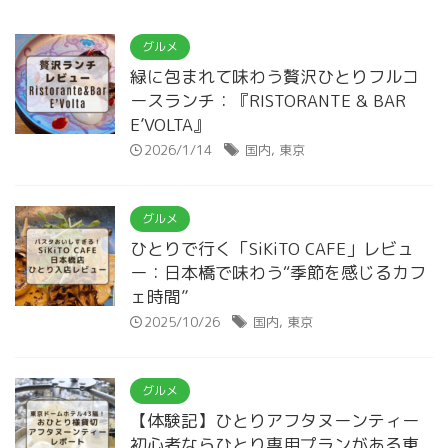
グルメ
緑に包まれて味わう贅沢ひとりフルコ
ースランチ：『RISTORANTE & BAR
E’VOLTA』
2026/1/14
国内
,
東京
グルメ
ひとりで行く「SiKiTO CAFE」レビュ
ー：日本橋で味わう“季節を感じるカフ
ェ時間”
2025/10/26
国内
,
東京
グルメ
【体験記】ひとりアフタヌーンティー
初心者ならひとり専用プランがある東