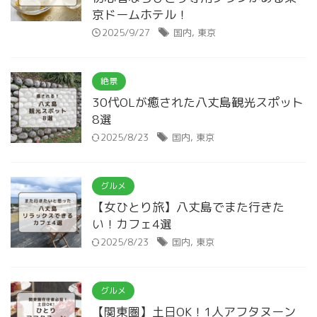
京ドームホテル！
2025/9/27
国内
,
東京
絶景
30代OLが癒された八丈島観光スポット
8選
2025/8/23
国内
,
東京
グルメ
【女ひとり旅】八丈島でまた行きた
い！カフェ4選
2025/8/23
国内
,
東京
グルメ
【関東圏】土日OK！1人アフタヌーン