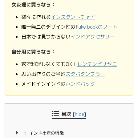
女友達に買うなら：
楽々に作れる
インスタントチャイ
唯一無二のデザイン性の
fluke bookのノート
日本では見つからない
インドアクセサリー
自分用に買うなら：
家で料理しなくてもOK！
レンチンビリヤニ
思い出作りのご当地
スタバタンブラー
メイドインインドの
ハンドバッグ
目次
[
hide
]
1
インド土産の特徴