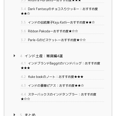
3.3
Andhra Murukkuーおすすめ度★★★
3.4
Dark Fantasyのチョコ入りクッキー：おすすめ度
★★☆
3.5
インドの伝統菓子Kaju Katliーおすすめ度★★☆
3.6
Ribbon Pakodaーおすすめ度★☆☆
3.7
Parle-Gのビスケットーおすすめ度★☆☆
4
インド土産：雑貨編4選
4.1
インドブランドBaggitのハンドバッグ：おすすめ度
★★★
4.2
fluke bookのノート：おすすめ度★★★
4.3
インドの豪華ピアス：おすすめ度★★☆
4.4
スターバックスのインドタンブラー：おすすめ度
★☆☆
5
まとめ