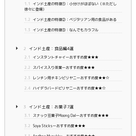
1.1
インド土産の特徴①：小分けがほぼない（※ただし
徐々に登場）
1.2
インド土産の特徴②：ベジタリアン用の食品がある
1.3
インド土産の特徴③：なんでもカラフル
2
インド土産：食品編4選
2.1
インスタントチャイーおすすめ度★★★
2.2
スパイス入り茶葉ーおすすめ度★★★
2.3
レンチン用チキンビリヤニーおすすめ度★★☆
2.4
ハイデラバードビリヤニーおすすめ度★★☆
3
インド土産：お菓子7選
3.1
スナック豆菓子Moong Dalーおすすめ度★★★
3.2
Soya Sticksーおすすめ度★★★