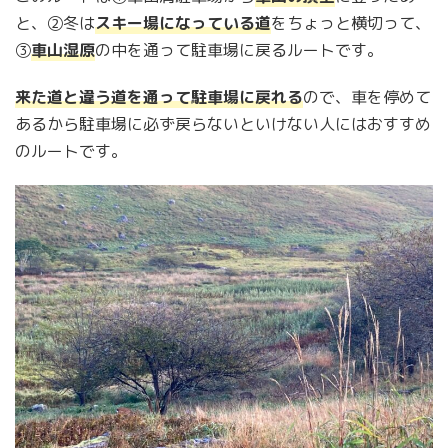
と、②冬は
スキー場になっている道
をちょっと横切って、
③
車山湿原
の中を通って駐車場に戻るルートです。
来た道と違う道を通って駐車場に戻れる
ので、車を停めて
あるから駐車場に必ず戻らないといけない人にはおすすめ
のルートです。