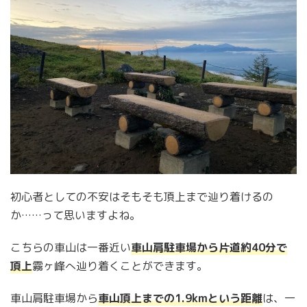
初心者としての不安はそもそも頂上まで辿り着けるの
か……って思いますよね。
こちらの車山は一番近い
車山肩駐車場から片道約40分で
頂上
霧ヶ峰へ辿り着くことができます。
車山肩駐車場から
車山頂上までの1.9kmという距離
は、一