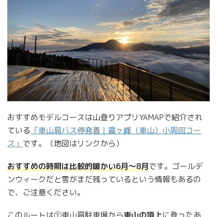
おすすめモデルコースは山登りアプリYAMAPで紹介され
ている
「車山肩バス停発着｜霧ヶ峰（車山）小周回コー
ス」
です。（地図はリンクから）
おすすめの時期は
比較的
暖かい
6月〜8月
です。ゴールデ
ンウィークだと雪がまだ残っているという情報もあるの
で、ご注意ください。
このルートは①車山肩駐車場から
車山の頂上
に登ったあ