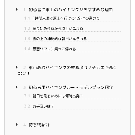
1
初心者に車山のハイキングがおすすめな理由
1.1
1時間未満で頂上へ行ける1.9kmの道のり
1.2
登り始める時から頂上が見える
1.3
雲の上の神秘的な朝日が見られる
1.4
最悪リフトに乗って帰れる
2
車山高原ハイキングの難易度は？そこまで高く
ない！
3
初心者用ハイキングルートモデルプラン紹介
3.1
朝日を見るためには何時出発？
3.2
お手洗いは？
4
持ち物紹介