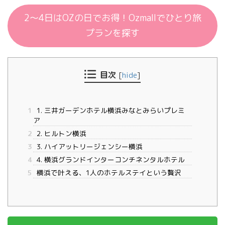
2〜4日はOZの日でお得！Ozmallでひとり旅
プランを探す
目次
[
hide
]
1
1. 三井ガーデンホテル横浜みなとみらいプレミ
ア
2
2. ヒルトン横浜
3
3. ハイアットリージェンシー横浜
4
4. 横浜グランドインターコンチネンタルホテル
5
横浜で叶える、1人のホテルステイという贅沢