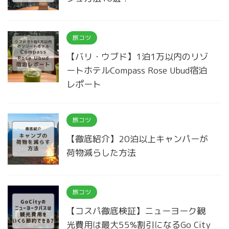
旅コツ
【バリ・ウブド】1泊1万以内のリゾ
ートホテルCompass Rose Ubud宿泊
レポート
旅コツ
【徹底紹介】20泊以上キャンパーが
荷物減らした方法
旅コツ
【コスパ徹底検証】ニューヨーク観
光費用は最大55%割引になるGo City