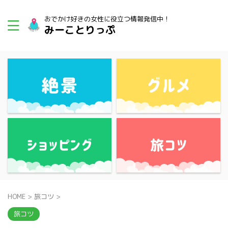
おでかけ好きの女性に役立つ情報発信中！
みーことりっぷ
HOME
>
旅コツ
>
旅コツ