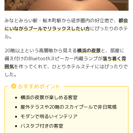
みなとみらい駅・桜木町駅から徒歩圏内の好立地で、
都会
にいながらプールでリラックスしたい方
にぴったりのホテ
ル。
20階以上という高層階から見える
横浜の夜景
と、部屋に
備え付けのBluetoothスピーカー内蔵ランプが
落ち着く雰
囲気
を作ってくれて、ひとりホテルステイにはぴったりで
した。
おすすめポイント
横浜の夜景が楽しめる客室
屋外テラスや20階のスカイプールで非日常感
モダンで明るいインテリア
バスタブ付きの客室